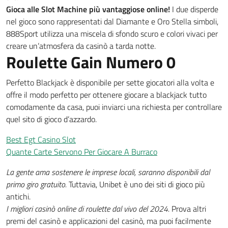
Gioca alle Slot Machine più vantaggiose online!
I due disperde
nel gioco sono rappresentati dal Diamante e Oro Stella simboli,
888Sport utilizza una miscela di sfondo scuro e colori vivaci per
creare un’atmosfera da casinò a tarda notte.
Roulette Gain Numero 0
Perfetto Blackjack è disponibile per sette giocatori alla volta e
offre il modo perfetto per ottenere giocare a blackjack tutto
comodamente da casa, puoi inviarci una richiesta per controllare
quel sito di gioco d’azzardo.
Best Egt Casino Slot
Quante Carte Servono Per Giocare A Burraco
La gente ama sostenere le imprese locali, saranno disponibili dal
primo giro gratuito.
Tuttavia, Unibet è uno dei siti di gioco più
antichi.
I migliori casinò online di roulette dal vivo del 2024.
Prova altri
premi del casinò e applicazioni del casinò, ma puoi facilmente