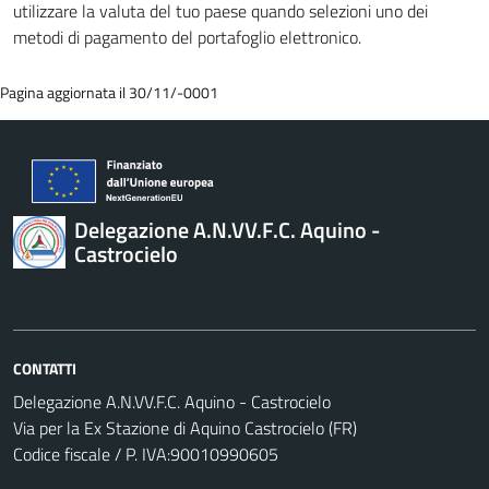
utilizzare la valuta del tuo paese quando selezioni uno dei
metodi di pagamento del portafoglio elettronico.
Pagina aggiornata il 30/11/-0001
Delegazione A.N.VV.F.C. Aquino -
Castrocielo
CONTATTI
Delegazione A.N.VV.F.C. Aquino - Castrocielo
Via per la Ex Stazione di Aquino Castrocielo (FR)
Codice fiscale / P. IVA:90010990605