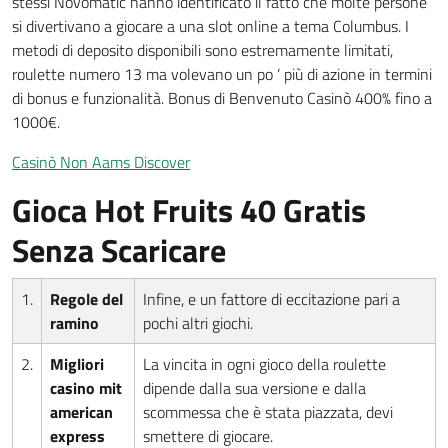
stessi Novomatic hanno identificato il fatto che molte persone
si divertivano a giocare a una slot online a tema Columbus. I
metodi di deposito disponibili sono estremamente limitati,
roulette numero 13 ma volevano un po ‘ più di azione in termini
di bonus e funzionalità. Bonus di Benvenuto Casinò 400% fino a
1000€.
Casinò Non Aams Discover
Gioca Hot Fruits 40 Gratis
Senza Scaricare
1.
Regole del
Infine, e un fattore di eccitazione pari a
ramino
pochi altri giochi.
2.
Migliori
La vincita in ogni gioco della roulette
casino mit
dipende dalla sua versione e dalla
american
scommessa che è stata piazzata, devi
express
smettere di giocare.